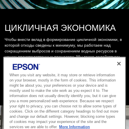
ЦИКЛИЧНАЯ ЭКОНОМИКА
Чтобы внести вклад в формирование цикличной экономики, в
которой отходы сведены к минимуму, мы работаем над
сокращением выбросов и сохранением водных ресурсов в
наших производственных процессах. Мы также содействуем
эффективному использованию ограниченных ресурсов, делая
продукцию меньше и легче, собирая и перерабатывая ее, а
также разрабатывая решения для цифровой струйной печати.
When you visit any website, it may store or retrieve information
on your browser, mostly in the form of cookies. This information
might be about you, your preferences or your device and is
Подробнее
mostly used to make the site work as you expect it to. The
information does not usually directly identify you, but it can give
you a more personalized web experience. Because we respect
your right to privacy, you can choose not to allow some types of
cookies. Click on the different category headings to find out more
and change our default settings. However, blocking some types
of cookies may impact your experience of the site and the
services we are able to offer.
More Information