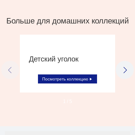
Больше для домашних коллекций
Детский уголок
PREVIOUS SLIDE
NEX
Посмотреть коллекцию
1
/
5