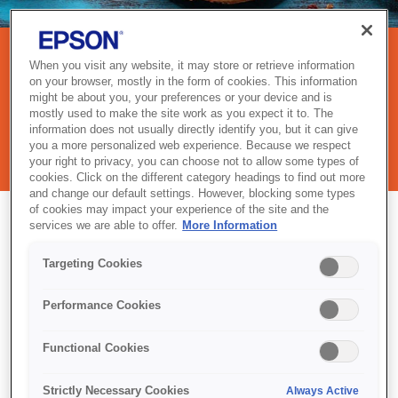
When you visit any website, it may store or retrieve information
ВЫПЕЧКА И КУЛИНАРИЯ
on your browser, mostly in the form of cookies. This information
might be about you, your preferences or your device and is
mostly used to make the site work as you expect it to. The
Выбирайте из нашего огромного ассортимента бесплатных
information does not usually directly identify you, but it can give
шаблонов для любых задач печати.
you a more personalized web experience. Because we respect
your right to privacy, you can choose not to allow some types of
cookies. Click on the different category headings to find out more
and change our default settings. However, blocking some types
of cookies may impact your experience of the site and the
services we are able to offer.
More Information
Targeting Cookies
ДЕТСКИЙ УГОЛОК
Performance Cookies
СЕЗОННОЕ
ПОДЕЛКИ ДЛЯ ПЕЧАТИ
Functional Cookies
НАЗАД В ШКОЛУ
Strictly Necessary Cookies
Always Active