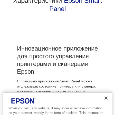
Характеристики
Epson Smart
Panel
Инновационное приложение
для простого управления
принтерами и сканерами
Epson
С помощью приложения Smart Panel можно
отслеживать состояние принтера или сканера,
управлять заданиями печати, проверять
уровень чернил и печатать или сканировать
непосредственно с мобильных устройств.
Приложение доступно как в App Store, так и в
When you visit any website, it may store or retrieve information
Google Play. Его можно быстро и легко
on your browser, mostly in the form of cookies. This information