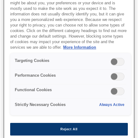
установить на смартфон или планшет.
might be about you, your preferences or your device and is
mostly used to make the site work as you expect it to. The
information does not usually directly identify you, but it can give
you a more personalized web experience. Because we respect
your right to privacy, you can choose not to allow some types of
cookies. Click on the different category headings to find out more
and change our default settings. However, blocking some types
of cookies may impact your experience of the site and the
Беспроводная печать с
services we are able to offer.
More Information
мобильных устройств
Targeting Cookies
Простая беспроводная настройка позволяет
легко подключать совместимые продукты
Performance Cookies
Epson к сети и печатать непосредственно с
мобильного устройства. Настройте параметры
Functional Cookies
принтера, такие как размер и тип бумаги,
чтобы всегда получать наилучшие результаты
печати.
Strictly Necessary Cookies
Always Active
Reject All