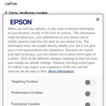
сайтов.
2. Цель файлов cookie
Мы используем файлы cookie, чтобы сделать ваше
взаимодействие с нашим веб-сайтом более
When you visit any website, it may store or retrieve information
on your browser, mostly in the form of cookies. This information
эффективным и приятным. Файлы cookie помогают
might be about you, your preferences or your device and is
нам:
mostly used to make the site work as you expect it to. The
information does not usually directly identify you, but it can give
• Понимать и улучшать то, как посетители
you a more personalized web experience. Because we respect
your right to privacy, you can choose not to allow some types of
используют наш веб-сайт.
cookies. Click on the different category headings to find out more
and change our default settings. However, blocking some types
• Обеспечивать персонализированные впечатления
of cookies may impact your experience of the site and the
путем запоминания ваших предпочтений.
services we are able to offer.
More Information
• Предоставлять соответствующую рекламу и
Targeting Cookies
улучшать процесс просмотра.
Performance Cookies
3. Как мы используем файлы cookie
Наши файлы cookie служат различным целям, в том
Functional Cookies