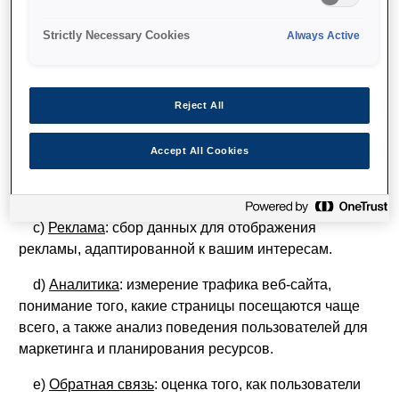
числе:
Strictly Necessary Cookies
Always Active
a)
Поддержка входа в систему
: запоминание ваших
учетных данных для входа и идентификация вас при
возвращении на наш веб-сайт.
Reject All
b)
Персонализация
: сохранение предпочтений
просмотра (например, языка, размера текста, макета
Accept All Cookies
страницы или цветовых предпочтений) для более
удобного использования.
c)
Реклама
: сбор данных для отображения
рекламы, адаптированной к вашим интересам.
d)
Аналитика
: измерение трафика веб-сайта,
понимание того, какие страницы посещаются чаще
всего, а также анализ поведения пользователей для
маркетинга и планирования ресурсов.
e)
Обратная связь
: оценка того, как пользователи