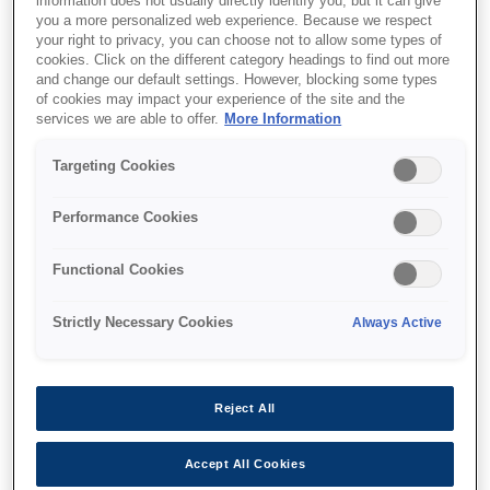
information does not usually directly identify you, but it can give
you a more personalized web experience. Because we respect
your right to privacy, you can choose not to allow some types of
cookies. Click on the different category headings to find out more
and change our default settings. However, blocking some types
Unde să cumpăr
of cookies may impact your experience of the site and the
services we are able to offer.
More Information
Targeting Cookies
Performance Cookies
Caracteristici
Functional Cookies
Strictly Necessary Cookies
Always Active
Market-leading print speeds¹
Complete your high-volume print runs even
Reject All
faster
Accept All Cookies