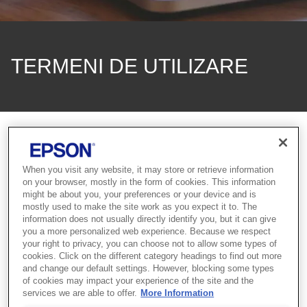
TERMENI DE UTILIZARE
Termeni de utilizare
When you visit any website, it may store or retrieve information
on your browser, mostly in the form of cookies. This information
might be about you, your preferences or your device and is
Aviz privind utilizarea
mostly used to make the site work as you expect it to. The
information does not usually directly identify you, but it can give
Acest site este administrat și întreținut de Seiko Epson
you a more personalized web experience. Because we respect
Corporation. Utilizarea site-ului de către dvs. se supune
your right to privacy, you can choose not to allow some types of
cookies. Click on the different category headings to find out more
condițiilor descrise în continuare. Vă rugăm să citiți cu
and change our default settings. However, blocking some types
atenție și să înțelegeți termenii de utilizare înainte de a
of cookies may impact your experience of the site and the
continua.
services we are able to offer.
More Information