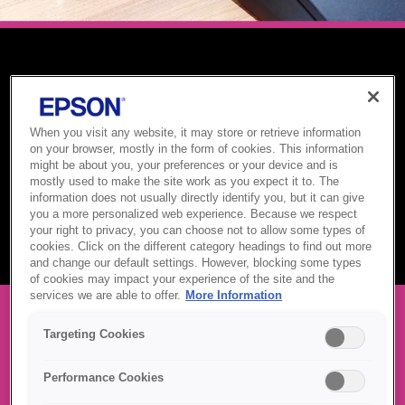
IMPRIMANTE POS
Imprimantele POS Epson sunt recunoscute la nivel mondial
When you visit any website, it may store or retrieve information
pentru viteza, fiabilitatea și integrarea perfectă în mediile de
on your browser, mostly in the form of cookies. This information
retail, ospitalitate și servicii. Cu design compact, conectivitate
might be about you, your preferences or your device and is
avansată și consum redus de energie, acestea livrează bonuri și
mostly used to make the site work as you expect it to. The
etichete de înaltă calitate rapid — ajutând companiile să
information does not usually directly identify you, but it can give
eficientizeze tranzacțiile, să reducă timpii de nefuncționare și să
you a more personalized web experience. Because we respect
your right to privacy, you can choose not to allow some types of
îmbunătățească experiența clienților.
cookies. Click on the different category headings to find out more
and change our default settings. However, blocking some types
of cookies may impact your experience of the site and the
services we are able to offer.
More Information
Targeting Cookies
GAMA NOASTRĂ DE
Performance Cookies
IMPRIMANTE POS