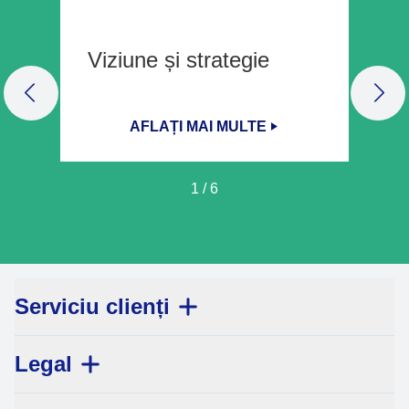
Viziune și strategie
PREVIOUS SLIDE
NEX
AFLAȚI MAI MULTE
1
/
6
Serviciu clienți
Legal