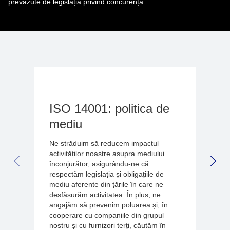
prevăzute de legislația privind concurența.
ISO 14001: politica de
mediu
Ne străduim să reducem impactul
activităților noastre asupra mediului
înconjurător, asigurându-ne că
PREVIOUS SLIDE
NEX
respectăm legislația și obligațiile de
mediu aferente din țările în care ne
desfășurăm activitatea. În plus, ne
angajăm să prevenim poluarea și, în
cooperare cu companiile din grupul
nostru și cu furnizori terți, căutăm în