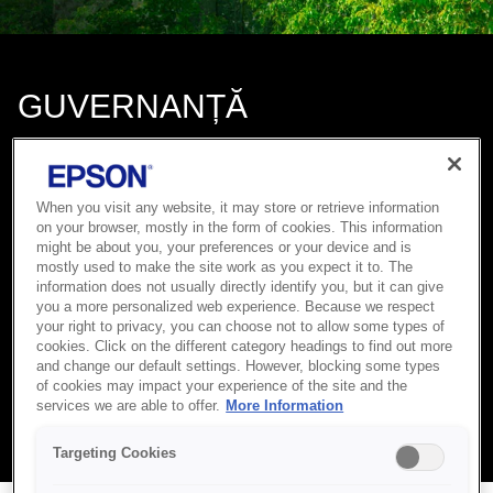
GUVERNANȚĂ
În calitate de companie responsabilă, acțiunile noastre sunt
susținute de strategia noastră de guvernanță globală și sunt
conduse de responsabilitatea noastră socială. Aceasta înseamnă
When you visit any website, it may store or retrieve information
creșterea implicării părților interesate, livrarea de lanțuri de
on your browser, mostly in the form of cookies. This information
aprovizionare responsabile, respectarea drepturilor omului și
might be about you, your preferences or your device and is
promovarea diversității, echității și incluziunii.
mostly used to make the site work as you expect it to. The
information does not usually directly identify you, but it can give
Guvernanța noastră este îmbunătățită suplimentar prin
you a more personalized web experience. Because we respect
accelerarea transparenței procesului decizional al conducerii,
your right to privacy, you can choose not to allow some types of
îmbunătățirea managementului riscurilor, asigurarea conformității
cookies. Click on the different category headings to find out more
100% și consolidarea securității informațiilor.
and change our default settings. However, blocking some types
of cookies may impact your experience of the site and the
services we are able to offer.
More Information
Aflați mai multe
Targeting Cookies