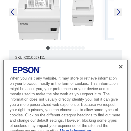
SKU
:
C31CJ57111
TM-T88VII (111): USB,
Eth, Serial, PS, Buzz,
When you visit any website, it may store or retrieve information
on your browser, mostly in the form of cookies. This information
White
might be about you, your preferences or your device and is
mostly used to make the site work as you expect it to. The
information does not usually directly identify you, but it can give
Передовые{s1}
you a more personalized web experience. Because we respect
высокопроизводительные и
your right to privacy, you can choose not to allow some types of
cookies. Click on the different category headings to find out more
экологичные чековые принтеры с
and change our default settings. However, blocking some types
of cookies may impact your experience of the site and the
высоким уровнем надежности
services we are able to offer.
More Information