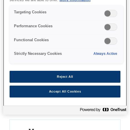
Надежность
Targeting Cookies
Backwards compatible
Performance Cookies
Экологичность
Functional Cookies
Strictly Necessary Cookies
Always Active
Where to buy
Reject All
Accept All Cookies
Функции