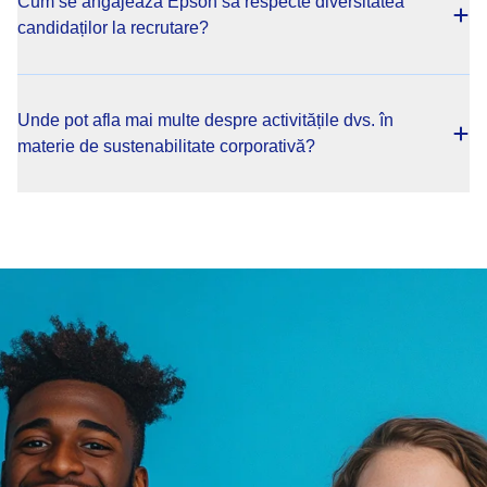
Cum se angajează Epson să respecte diversitatea
candidaților la recrutare?
Unde pot afla mai multe despre activitățile dvs. în
materie de sustenabilitate corporativă?