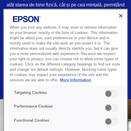
atât starea de bine fizică, cât și pe cea mintală, permițând
angajaților noștri să lucreze eficient și să se dezvolte.
Dedicarea noastră pentru o cultură sănătoasă la locul de
muncă asigură faptul că fiecare poate crește alături de
When you visit any website, it may store or retrieve information
companie, ceea ce conduce la un succes comun pentru
on your browser, mostly in the form of cookies. This information
might be about you, your preferences or your device and is
toți. Cu o moștenire japoneză de peste 80 de ani, avem
mostly used to make the site work as you expect it to. The
un respect profund pentru oameni și planetă, ceea ce ne
information does not usually directly identify you, but it can give
determină să ne concentrăm asupra sustenabilității și a
you a more personalized web experience. Because we respect
your right to privacy, you can choose not to allow some types of
responsabilității noastre de a promova un loc de muncă
cookies. Click on the different category headings to find out more
care oferă susținere și promovează incluziunea pentru
and change our default settings. However, blocking some types
toată lumea.
of cookies may impact your experience of the site and the
services we are able to offer.
More Information
Targeting Cookies
Performance Cookies
Functional Cookies