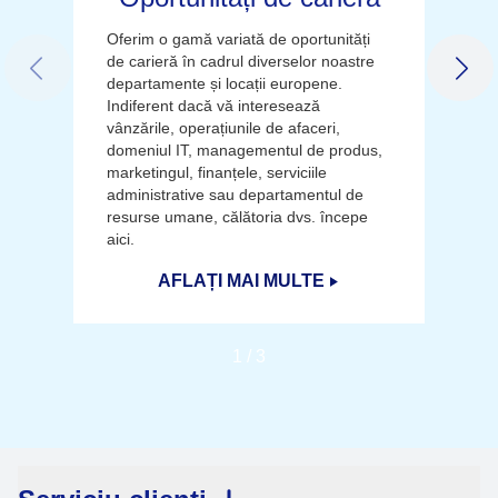
Oferim o gamă variată de oportunități
de carieră în cadrul diverselor noastre
PREVIOUS SLIDE
NEX
departamente și locații europene.
Indiferent dacă vă interesează
vânzările, operațiunile de afaceri,
domeniul IT, managementul de produs,
marketingul, finanțele, serviciile
administrative sau departamentul de
resurse umane, călătoria dvs. începe
aici.
AFLAȚI MAI MULTE
1
/
3