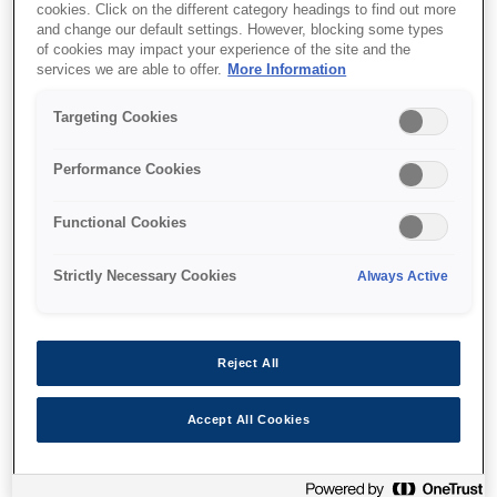
Boarding pass printing
cookies. Click on the different category headings to find out more
and change our default settings. However, blocking some types
CUPPS compliant
of cookies may impact your experience of the site and the
services we are able to offer.
More Information
Windows{s® driver
Targeting Cookies
Performance Cookies
Find support
Functional Cookies
Strictly Necessary Cookies
Always Active
Caracteristici
Reject All
Accept All Cookies
2-in-1 printer
Change print mode & paper in seconds