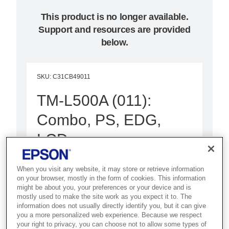
This product is no longer available.
Support and resources are provided
below.
SKU
:
C31CB49011
TM-L500A (011):
Combo, PS, EDG,
LCD
Best for airlines and airports that
When you visit any website, it may store or retrieve information
need high-speed boarding pass
on your browser, mostly in the form of cookies. This information
might be about you, your preferences or your device and is
and bag tag printing for
mostly used to make the site work as you expect it to. The
passenger processing.
information does not usually directly identify you, but it can give
you a more personalized web experience. Because we respect
your right to privacy, you can choose not to allow some types of