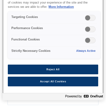
of cookies may impact your experience of the site and the
Compact design
services we are able to offer.
More Information
Targeting Cookies
Performance Cookies
Find support
Functional Cookies
Strictly Necessary Cookies
Always Active
Caracteristici
Reject All
Accept All Cookies
Full-colour coupon printing
On-demand full-colour printing