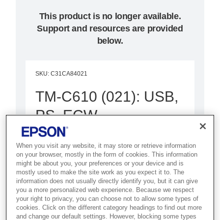
This product is no longer available.
Support and resources are provided
below.
SKU
:
C31CA84021
TM-C610 (021): USB,
PS, ECW
Best for retailers who need on-
When you visit any website, it may store or retrieve information
demand, full-colour coupon and
on your browser, mostly in the form of cookies. This information
promotional printing at the point of
might be about you, your preferences or your device and is
mostly used to make the site work as you expect it to. The
sale.
information does not usually directly identify you, but it can give
you a more personalized web experience. Because we respect
your right to privacy, you can choose not to allow some types of
Full-colour inkjet printing
cookies. Click on the different category headings to find out more
and change our default settings. However, blocking some types
On-demand coupon printing